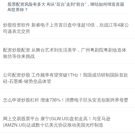
股票配资风险有多大 AI从“后台”走到“前台”，咪咕如何缔造首届
AI世界杯？
炒股投资软件 新睿电子上市首日盘中涨超10倍，欣战江等4家公
司递表北交所
配资炒股配资 从舞台艺术到生活美学，广州粤剧院粤剧妆造体
验坊等你来挑战
公司配资炒股 工作频率有望突破1THz！我国成功研制国际首款
硅-石墨烯-锗势垒晶体管
怎么申请炒股杠杆 增速736%！消费电子巨头安克创新跨界母婴
网上交易股票平台 康宁(GLW.US)盘初走高！与亚马逊
(AMZN.US)达成数十亿美元协议推动美国光纤制造