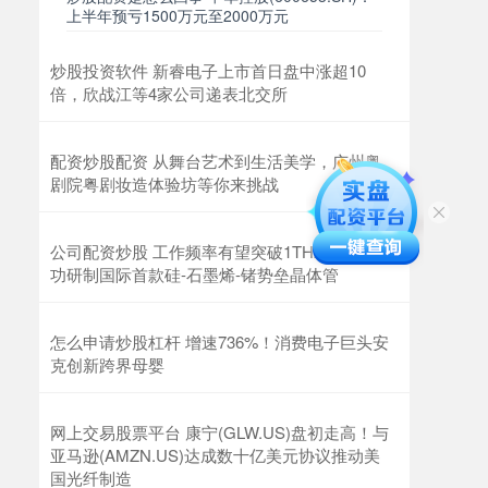
上半年预亏1500万元至2000万元
炒股投资软件 新睿电子上市首日盘中涨超10
倍，欣战江等4家公司递表北交所
配资炒股配资 从舞台艺术到生活美学，广州粤
剧院粤剧妆造体验坊等你来挑战
公司配资炒股 工作频率有望突破1THz！我国成
功研制国际首款硅-石墨烯-锗势垒晶体管
怎么申请炒股杠杆 增速736%！消费电子巨头安
克创新跨界母婴
网上交易股票平台 康宁(GLW.US)盘初走高！与
亚马逊(AMZN.US)达成数十亿美元协议推动美
国光纤制造