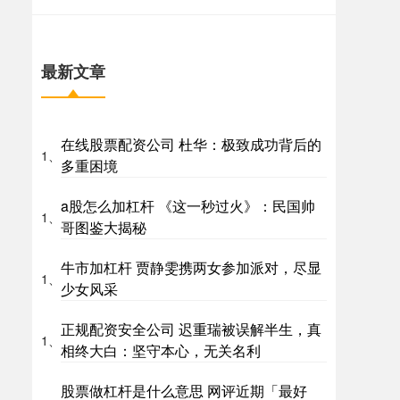
最新文章
在线股票配资公司 杜华：极致成功背后的
1、
多重困境
a股怎么加杠杆 《这一秒过火》：民国帅
1、
哥图鉴大揭秘
牛市加杠杆 贾静雯携两女参加派对，尽显
1、
少女风采
正规配资安全公司 迟重瑞被误解半生，真
1、
相终大白：坚守本心，无关名利
股票做杠杆是什么意思 网评近期「最好