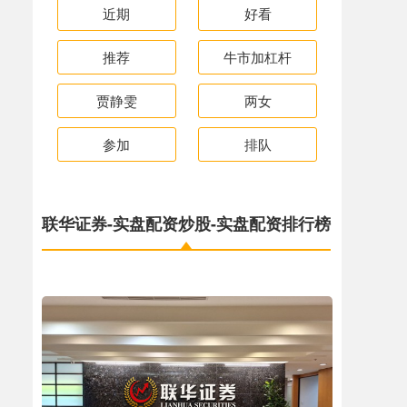
近期
好看
推荐
牛市加杠杆
贾静雯
两女
参加
排队
联华证券-实盘配资炒股-实盘配资排行榜